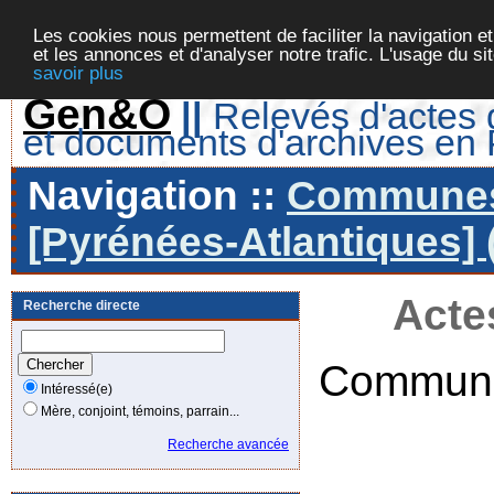
Les cookies nous permettent de faciliter la navigation et
et les annonces et d'analyser notre trafic. L'usage du s
savoir plus
Gen&O
||
Relevés d'actes d
et documents d'archives en
Navigation ::
Communes 
[Pyrénées-Atlantiques] 
Acte
Recherche directe
Commune
Intéressé(e)
Mère, conjoint, témoins, parrain...
Recherche avancée