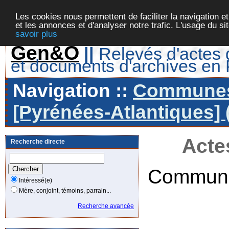
Les cookies nous permettent de faciliter la navigation et
et les annonces et d'analyser notre trafic. L'usage du s
savoir plus
Gen&O
||
Relevés d'actes d
et documents d'archives en
Navigation ::
Communes 
[Pyrénées-Atlantiques] 
Acte
Recherche directe
Commune
Intéressé(e)
Mère, conjoint, témoins, parrain...
Recherche avancée