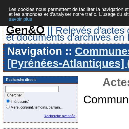
Les cookies nous permettent de faciliter la navigation et
et les annonces et d'analyser notre trafic. L'usage du s
savoir plus
Gen&O
||
Relevés d'actes d
et documents d'archives en
Navigation ::
Communes 
[Pyrénées-Atlantiques] 
Acte
Recherche directe
Commune
Intéressé(e)
Mère, conjoint, témoins, parrain...
Recherche avancée