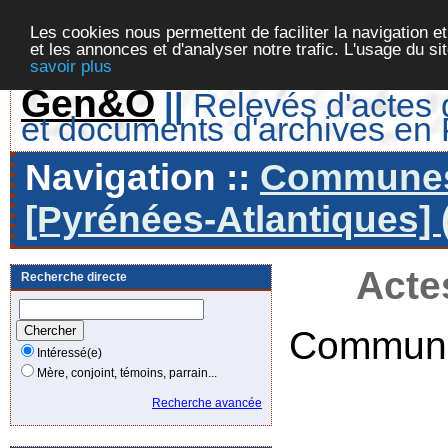
Les cookies nous permettent de faciliter la navigation et
et les annonces et d'analyser notre trafic. L'usage du s
savoir plus
Gen&O
||
Relevés d'actes d
et documents d'archives en
Navigation ::
Communes 
[Pyrénées-Atlantiques] 
Acte
Recherche directe
Commune
Intéressé(e)
Mère, conjoint, témoins, parrain...
Recherche avancée