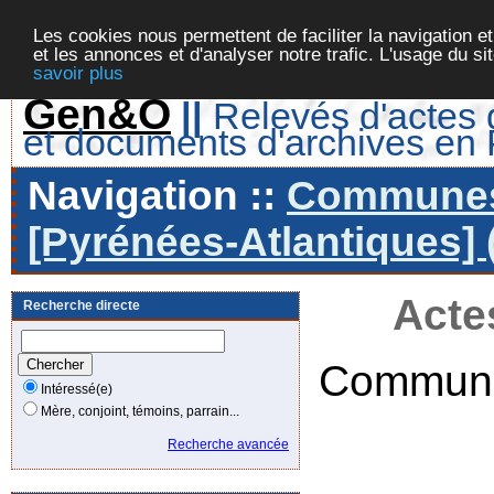
Les cookies nous permettent de faciliter la navigation et
et les annonces et d'analyser notre trafic. L'usage du s
savoir plus
Gen&O
||
Relevés d'actes d
et documents d'archives en
Navigation ::
Communes 
[Pyrénées-Atlantiques] 
Acte
Recherche directe
Commune
Intéressé(e)
Mère, conjoint, témoins, parrain...
Recherche avancée