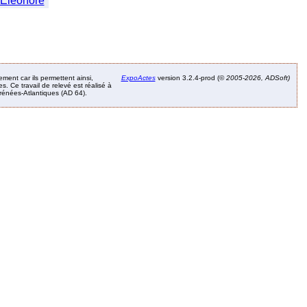
Eleonore
ement car ils permettent ainsi,
ExpoActes
version 3.2.4-prod (©
2005-2026, ADSoft)
. Ce travail de relevé est réalisé à
Pyrénées-Atlantiques (AD 64).