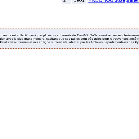
8.
1901
FRECHOU Josephine 
it d’un travail collectif mené par plusieurs adhérents de Gen&O. Qu’ils soient remerciés chaleureus
ion avec le plus grand nombre, sachant que ces tables sont très utiles pour retrouver ses ancêtres
’état civil numérisés et mis en ligne sur leur site internet par les Archives départementales des 