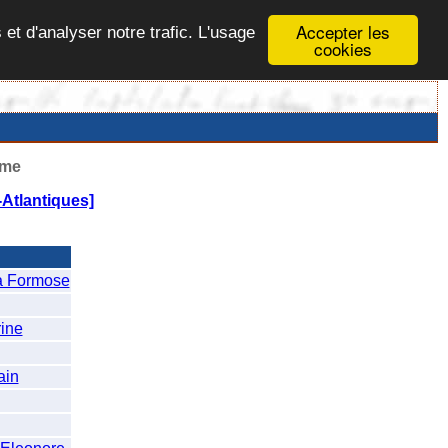
Accepter les
 et d'analyser notre trafic. L'usage
cookies
ême
Atlantiques]
a Formose
ine
ain