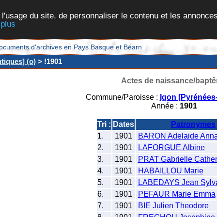
 l'usage du site, de personnaliser le contenu et les annonces
 plus
et documents d'archives en Pays Basque et Béarn
tiques] (o)
> !1901
Actes de naissance/bapt
Commune/Paroisse :
Igon [Pyrénées-
Année :
1901
Tri :
Dates
Patronymes
1.
1901
BARON Adelaide Ann
2.
1901
LAFORGUE Albine
3.
1901
PRAT Gabrielle Cather
4.
1901
HABAILLOU Marie
5.
1901
LABEDAYS Jean Sylv
6.
1901
PEFAUR Marie Emma
7.
1901
BIE Julien Theodore