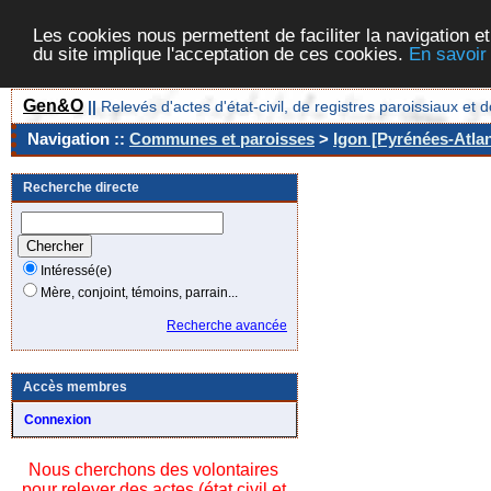
Les cookies nous permettent de faciliter la navigation et
du site implique l'acceptation de ces cookies.
En savoir
Gen&O
||
Relevés d'actes d'état-civil, de registres paroissiaux 
Navigation ::
Communes et paroisses
>
Igon [Pyrénées-Atlan
Recherche directe
Intéressé(e)
Mère, conjoint, témoins, parrain...
Recherche avancée
Accès membres
Connexion
Nous cherchons des volontaires
pour relever des actes (état civil et