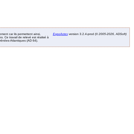
ement car ils permettent ainsi,
ExpoActes
version 3.2.4-prod (©
2005-2026, ADSoft)
. Ce travail de relevé est réalisé à
Pyrénées-Atlantiques (AD 64).