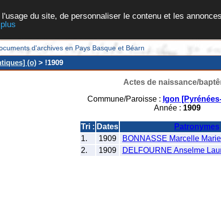
 l'usage du site, de personnaliser le contenu et les annonces
 plus
et documents d'archives en Pays Basque et Béarn
tiques] (o)
> !1909
Actes de naissance/bapt
Commune/Paroisse :
Igon [Pyrénées-
Année :
1909
Tri :
Dates
Patronymes
1.
1909
BONNASSE Marcelle Marie
2.
1909
DELFOURNE Anselme Laur