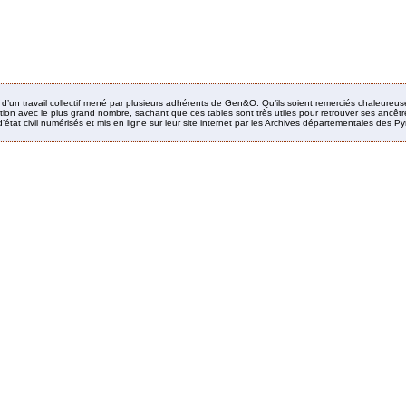
it d’un travail collectif mené par plusieurs adhérents de Gen&O. Qu’ils soient remerciés chaleureus
ion avec le plus grand nombre, sachant que ces tables sont très utiles pour retrouver ses ancêtres
’état civil numérisés et mis en ligne sur leur site internet par les Archives départementales des 