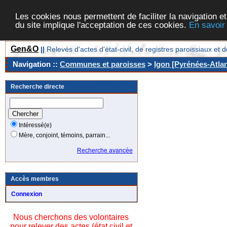
Les cookies nous permettent de faciliter la navigation et
du site implique l'acceptation de ces cookies.
En savoir
Gen&O
||
Relevés d'actes d'état-civil, de registres paroissiaux 
Navigation ::
Communes et paroisses
>
Igon [Pyrénées-Atlan
Recherche directe
Intéressé(e)
Mère, conjoint, témoins, parrain...
Recherche avancée
Accès membres
Connexion
Nous cherchons des volontaires
pour relever des actes (état civil et