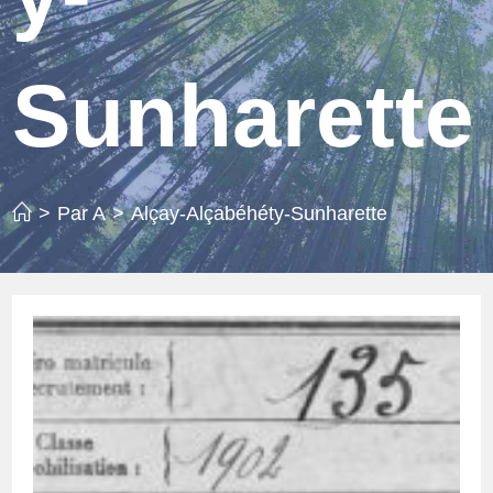
Sunharette
>
Par A
>
Alçay-Alçabéhéty-Sunharette