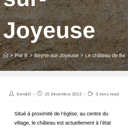
Joyeuse
>
Par B
>
Beyrie-sur-Joyeuse
>
Le château de Bey
Auteur/autrice
Publication
Temps
Gen&O
15 décembre 2022
3 mins read
de
publiée :
de
la
lecture :
publication :
Situé à proximité de l’église, au centre du
village, le château est actuellement à l’état