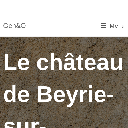
Skip
Gen&O
to
content
Gen&O
Menu
Le château
de Beyrie-
sur-