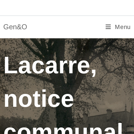
Skip
Gen&O
to
content
Gen&O
Menu
Lacarre,
notice
communal