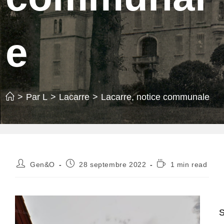
e
>
Par L
>
Lacarre
>
Lacarre, notice communale
Auteur/autrice
Publication
Temps
Gen&O
28 septembre 2022
1 min read
de
publiée :
de
la
lecture :
publication :