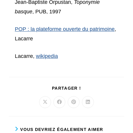
Jean-Baptiste Orpustan,
Toponymie
basque
, PUB, 1997
POP : la plateforme ouverte du patrimoine
,
Lacarre
Lacarre,
wikipedia
PARTAGER
PARTAGER !
CE
CONTENU
Ouvrir
Ouvrir
Ouvrir
Ouvrir
dans
dans
dans
dans
une
une
une
une
autre
autre
autre
autre
fenêtre
fenêtre
fenêtre
fenêtre
VOUS DEVRIEZ ÉGALEMENT AIMER