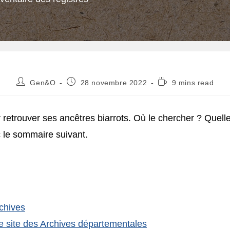
Auteur/autrice
Publication
Temps
Gen&O
28 novembre 2022
9 mins read
de
publiée :
de
la
lecture :
publication :
ur retrouver ses ancêtres biarrots. Où le chercher ? Quell
c le sommaire suivant.
rchives
le site des Archives départementales