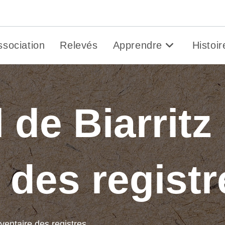
Gen&O
ssociation
Relevés
Apprendre
Histoir
l de Biarritz 
 des registr
 inventaire des registres