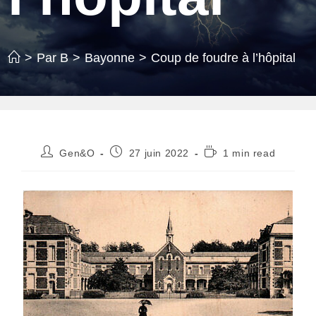
>
Par B
>
Bayonne
>
Coup de foudre à l’hôpital
Auteur/autrice
Publication
Temps
Gen&O
27 juin 2022
1 min read
de
publiée :
de
la
lecture :
publication :