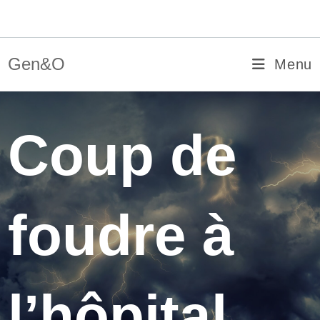
Skip
Gen&O
to
content
Gen&O
Menu
Coup de
foudre à
l’hôpital