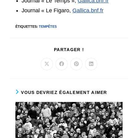
Journal « Le Temps »,
Gallica.bnf.fr
Journal « Le Figaro,
Gallica.bnf.fr
ÉTIQUETTES
:
TEMPÊTES
PARTAGER
PARTAGER !
CE
CONTENU
Ouvrir
Ouvrir
Ouvrir
Ouvrir
dans
dans
dans
dans
une
une
une
une
autre
autre
autre
autre
fenêtre
fenêtre
fenêtre
fenêtre
VOUS DEVRIEZ ÉGALEMENT AIMER