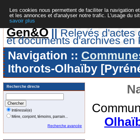
Les cookies nous permettent de faciliter la navigation et
et les annonces et d'analyser notre trafic. L'usage du s
savoir plus
Gen&O
||
Relevés d'actes d
et documents d'archives en
Navigation ::
Communes 
Ithorots-Olhaïby [Pyrén
Na
Recherche directe
Commune
Intéressé(e)
Mère, conjoint, témoins, parrain...
Olhaï
Recherche avancée