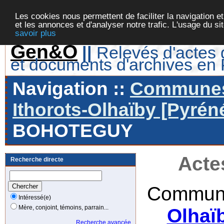
Les cookies nous permettent de faciliter la navigation et
et les annonces et d'analyser notre trafic. L'usage du s
savoir plus
Gen&O
||
Relevés d'actes d
et documents d'archives en
Navigation ::
Communes 
Ithorots-Olhaïby [Pyrén
BOHOTEGUY
Acte
Recherche directe
Commune
Intéressé(e)
Mère, conjoint, témoins, parrain...
Olhaï
Recherche avancée