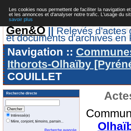
Les cookies nous permettent de faciliter la navigation et
et les annonces et d'analyser notre trafic. L'usage du s
savoir plus
Gen&O
||
Relevés d'actes d
et documents d'archives en
Navigation ::
Communes 
Ithorots-Olhaïby [Pyrén
COUILLET
Acte
Recherche directe
Commune
Intéressé(e)
Mère, conjoint, témoins, parrain...
Olhaï
Recherche avancée