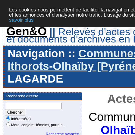
Les cookies nous permettent de faciliter la navigation et
et les annonces et d'analyser notre trafic. L'usage du s
savoir plus
Gen&O
||
Relevés d'actes d
et documents d'archives en
Navigation ::
Communes 
Ithorots-Olhaïby [Pyrén
LAGARDE
Acte
Recherche directe
Commune
Intéressé(e)
Mère, conjoint, témoins, parrain...
Olhaï
Recherche avancée