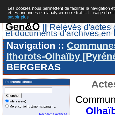
Les cookies nous permettent de faciliter la navigation et
et les annonces et d'analyser notre trafic. L'usage du s
savoir plus
Gen&O
||
Relevés d'actes d
et documents d'archives en
Navigation ::
Communes 
Ithorots-Olhaïby [Pyrén
BERGERAS
Acte
Recherche directe
Commune
Intéressé(e)
Mère, conjoint, témoins, parrain...
Olhaï
Recherche avancée