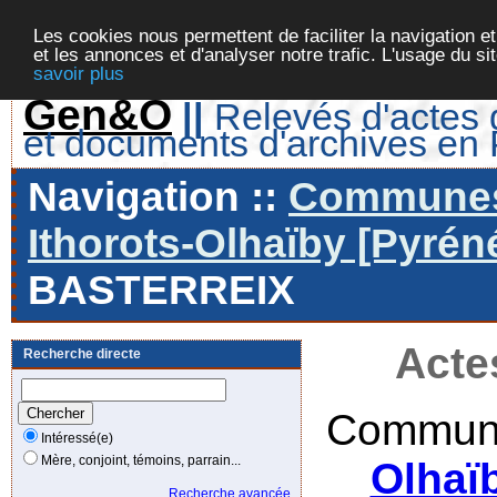
Les cookies nous permettent de faciliter la navigation et
et les annonces et d'analyser notre trafic. L'usage du s
savoir plus
Gen&O
||
Relevés d'actes d
et documents d'archives en
Navigation ::
Communes 
Ithorots-Olhaïby [Pyrén
BASTERREIX
Acte
Recherche directe
Commune
Intéressé(e)
Mère, conjoint, témoins, parrain...
Olhaï
Recherche avancée