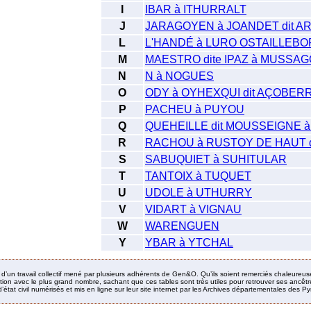
I
IBAR à ITHURRALT
J
JARAGOYEN à JOANDET dit A
L
L'HANDÉ à LURO OSTAILLEB
M
MAESTRO dite IPAZ à MUSSA
N
N à NOGUES
O
ODY à OYHEXQUI dit AÇOBER
P
PACHEU à PUYOU
Q
QUEHEILLE dit MOUSSEIGNE 
R
RACHOU à RUSTOY DE HAUT 
S
SABUQUIET à SUHITULAR
T
TANTOIX à TUQUET
U
UDOLE à UTHURRY
V
VIDART à VIGNAU
W
WARENGUEN
Y
YBAR à YTCHAL
it d’un travail collectif mené par plusieurs adhérents de Gen&O. Qu’ils soient remerciés chaleureus
ion avec le plus grand nombre, sachant que ces tables sont très utiles pour retrouver ses ancêtres
’état civil numérisés et mis en ligne sur leur site internet par les Archives départementales des 