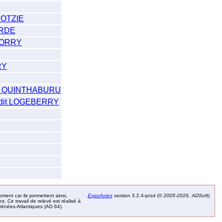
ROTZIE
ORDE
GORRY
RY
à QUINTHABURU
dit LOGEBERRY
ement car ils permettent ainsi,
ExpoActes
version 3.2.4-prod (©
2005-2026, ADSoft)
. Ce travail de relevé est réalisé à
Pyrénées-Atlantiques (AD 64).