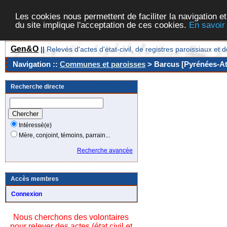
Les cookies nous permettent de faciliter la navigation et
du site implique l'acceptation de ces cookies.
En savoir
Gen&O
||
Relevés d'actes d'état-civil, de registres paroissiaux 
Navigation ::
Communes et paroisses
> Barcus [Pyrénées-Atl
Recherche directe
Intéressé(e)
Mère, conjoint, témoins, parrain...
Recherche avancée
Accès membres
Connexion
Nous cherchons des volontaires
pour relever des actes (état civil et