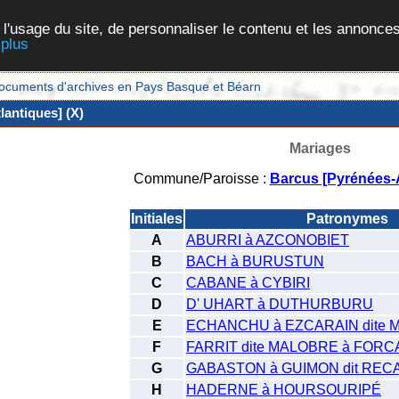
 l'usage du site, de personnaliser le contenu et les annonces
 plus
et documents d'archives en Pays Basque et Béarn
antiques] (X)
Mariages
Commune/Paroisse :
Barcus [Pyrénées-A
Initiales
Patronymes
A
ABURRI à AZCONOBIET
B
BACH à BURUSTUN
C
CABANE à CYBIRI
D
D' UHART à DUTHURBURU
E
ECHANCHU à EZCARAIN dite
F
FARRIT dite MALOBRE à FOR
G
GABASTON à GUIMON dit REC
H
HADERNE à HOURSOURIPÉ