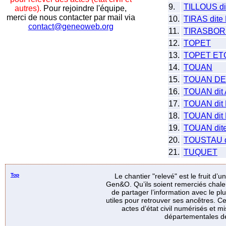
9.
TILLOUS d
autres).
Pour rejoindre l'équipe,
merci de nous contacter par mail via
10.
TIRAS dit
contact@geneoweb.org
11.
TIRASBOR
12.
TOPET
13.
TOPET E
14.
TOUAN
15.
TOUAN D
16.
TOUAN dit
17.
TOUAN dit
18.
TOUAN dit
19.
TOUAN dit
20.
TOUSTAU 
21.
TUQUET
Top
Le chantier "relevé" est le fruit d’
Gen&O. Qu’ils soient remerciés chale
de partager l’information avec le p
utiles pour retrouver ses ancêtres. Ce
actes d’état civil numérisés et mi
départementales de