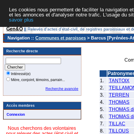
Les cookies nous permettent de faciliter la navigation et
et les annonces et d'analyser notre trafic. L'usage du s
savoir plus
Gen&O
||
Relevés d'actes d'état-civil, de registres paroissiaux 
Navigation ::
Communes et paroisses
> Barcus [Pyrénées-Atl
Recherche directe
Com
Patronyme
Intéressé(e)
Mère, conjoint, témoins, parrain...
1.
TANTOIX
2.
TEILLAMO
Recherche avancée
3.
TERREN
4.
THOMAS
Accès membres
5.
THOMAS d
Connexion
6.
THOMAS d
7.
TILLAC
Nous cherchons des volontaires
8.
TILLOUS
pour relever des actes (état civil et