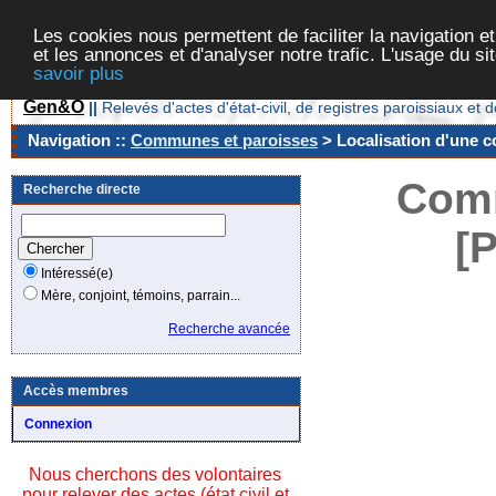
Les cookies nous permettent de faciliter la navigation et
et les annonces et d'analyser notre trafic. L'usage du s
savoir plus
Gen&O
||
Relevés d'actes d'état-civil, de registres paroissiaux 
Navigation ::
Communes et paroisses
> Localisation d'une c
Comm
Recherche directe
[
Intéressé(e)
Mère, conjoint, témoins, parrain...
Recherche avancée
Accès membres
Connexion
Nous cherchons des volontaires
pour relever des actes (état civil et