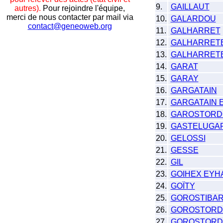
9.
GAILLAUT
autres).
Pour rejoindre l'équipe,
merci de nous contacter par mail via
10.
GALARDOU
contact@geneoweb.org
11.
GALHARRET
12.
GALHARRET
13.
GALHARRETB
14.
GARAT
15.
GARAY
16.
GARGATAIN
17.
GARGATAIN 
18.
GAROSTORDO
19.
GASTELUGA
20.
GELOSSI
21.
GESSE
22.
GIL
23.
GOIHEX EY
24.
GOÏTY
25.
GOROSTIBA
26.
GOROSTORD
27.
GOROSTORD