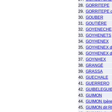
28.
GORRITEPE
29.
GORRITEPE d
30.
GOUBER
31.
GOUTIÈRE
32.
GOYENECHE
33.
GOYHENETS
34.
GOYHENEX
35.
GOYHENEX d
36.
GOYHENEX d
37.
GOYNHEX
38.
GRANGÉ
39.
GRASSA
40.
GUECHALE
41.
GUERRERO
42.
GUIBELEGUI
43.
GUIMON
44.
GUIMON (pèr
45.
GUIMON dit 