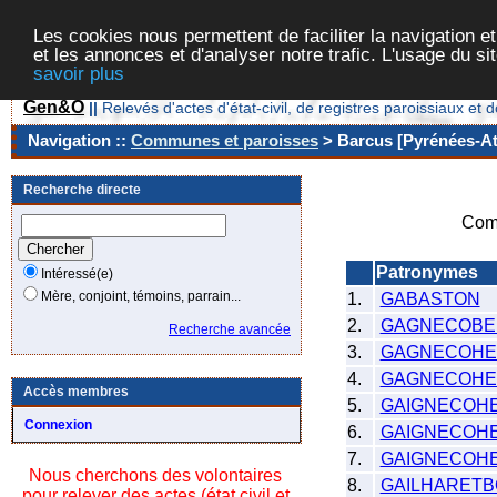
Les cookies nous permettent de faciliter la navigation et
et les annonces et d'analyser notre trafic. L'usage du s
savoir plus
Gen&O
||
Relevés d'actes d'état-civil, de registres paroissiaux 
Navigation ::
Communes et paroisses
> Barcus [Pyrénées-Atl
Recherche directe
Com
Patronymes
Intéressé(e)
Mère, conjoint, témoins, parrain...
1.
GABASTON
2.
GAGNECOBER
Recherche avancée
3.
GAGNECOHE
4.
GAGNECOHE
Accès membres
5.
GAIGNECOHE
Connexion
6.
GAIGNECOHEG
7.
GAIGNECOHE
Nous cherchons des volontaires
8.
GAILHARET
pour relever des actes (état civil et