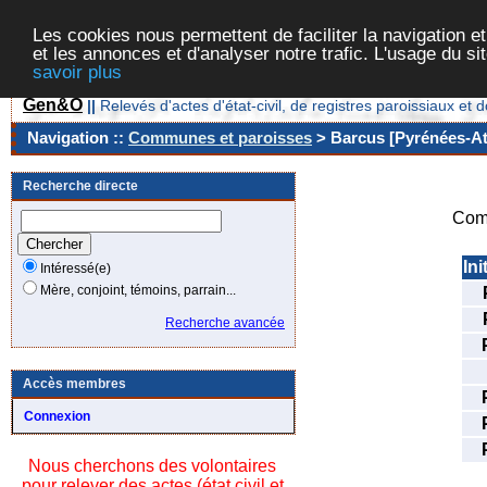
Les cookies nous permettent de faciliter la navigation et
et les annonces et d'analyser notre trafic. L'usage du s
savoir plus
Gen&O
||
Relevés d'actes d'état-civil, de registres paroissiaux 
Navigation ::
Communes et paroisses
> Barcus [Pyrénées-Atl
Recherche directe
Com
Ini
Intéressé(e)
Mère, conjoint, témoins, parrain...
Recherche avancée
Accès membres
Connexion
Nous cherchons des volontaires
pour relever des actes (état civil et