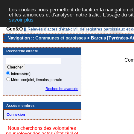
Les cookies nous permettent de faciliter la navigation et
et les annonces et d'analyser notre trafic. L'usage du s
savoir plus
Gen&O
||
Relevés d'actes d'état-civil, de registres paroissiaux 
Navigation ::
Communes et paroisses
> Barcus [Pyrénées-Atl
Recherche directe
Com
Intéressé(e)
Mère, conjoint, témoins, parrain...
Recherche avancée
Accès membres
Connexion
Nous cherchons des volontaires
pour relever des actes (état civil et