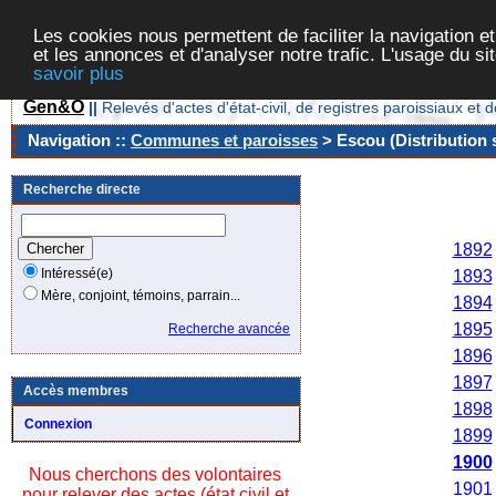
Les cookies nous permettent de faciliter la navigation et
et les annonces et d'analyser notre trafic. L'usage du s
savoir plus
Gen&O
||
Relevés d'actes d'état-civil, de registres paroissiaux 
Navigation ::
Communes et paroisses
> Escou (Distribution 
Recherche directe
Anné
1892
Intéressé(e)
1893
Mère, conjoint, témoins, parrain...
1894
1895
Recherche avancée
1896
1897
Accès membres
1898
Connexion
1899
1900
Nous cherchons des volontaires
1901
pour relever des actes (état civil et