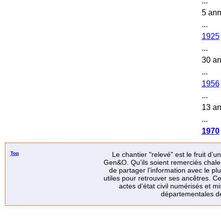
...
5 an
...
1925
...
30 a
...
1956
...
13 a
...
1970
Top
Le chantier "relevé" est le fruit d’
Gen&O. Qu’ils soient remerciés chale
de partager l’information avec le p
utiles pour retrouver ses ancêtres. Ce
actes d’état civil numérisés et mi
départementales de