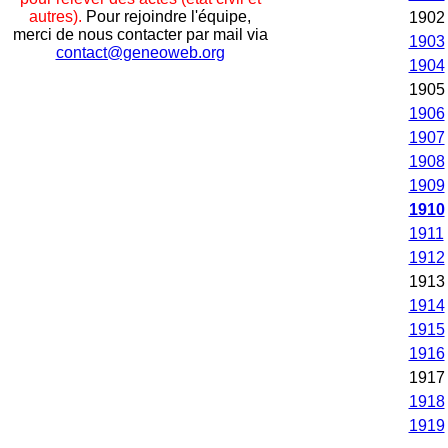
autres).
Pour rejoindre l'équipe,
1902
merci de nous contacter par mail via
1903
contact@geneoweb.org
1904
1905
1906
1907
1908
1909
1910
1911
1912
1913
1914
1915
1916
1917
1918
1919