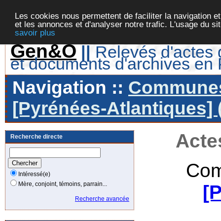
Les cookies nous permettent de faciliter la navigation et
et les annonces et d'analyser notre trafic. L'usage du s
savoir plus
Gen&O
||
Relevés d'actes d
et documents d'archives en
Navigation ::
Communes 
[Pyrénées-Atlantiques] 
Acte
Recherche directe
Com
Intéressé(e)
Mère, conjoint, témoins, parrain...
[
Recherche avancée