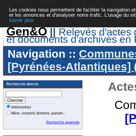
Les cookies nous permettent de faciliter la navigation et
et les annonces et d'analyser notre trafic. L'usage du s
savoir plus
Gen&O
||
Relevés d'actes d
et documents d'archives en
Navigation ::
Communes 
[Pyrénées-Atlantiques] 
Acte
Recherche directe
Com
Intéressé(e)
Mère, conjoint, témoins, parrain...
[
Recherche avancée