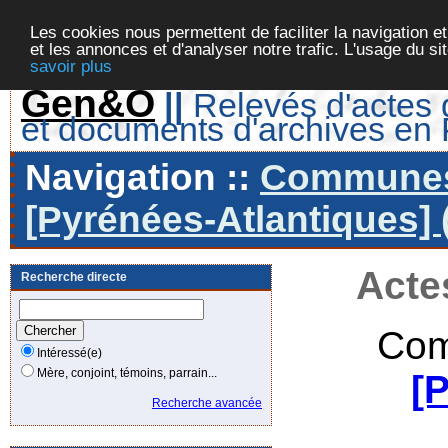
Les cookies nous permettent de faciliter la navigation et
et les annonces et d'analyser notre trafic. L'usage du s
savoir plus
Gen&O
||
Relevés d'actes d
et documents d'archives en
Navigation ::
Communes 
[Pyrénées-Atlantiques] 
Acte
Recherche directe
Com
Intéressé(e)
Mère, conjoint, témoins, parrain...
[
Recherche avancée