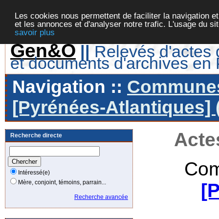
Les cookies nous permettent de faciliter la navigation et
et les annonces et d'analyser notre trafic. L'usage du s
savoir plus
Gen&O
||
Relevés d'actes d
et documents d'archives en
Navigation ::
Communes 
[Pyrénées-Atlantiques] 
Acte
Recherche directe
Com
Intéressé(e)
Mère, conjoint, témoins, parrain...
[
Recherche avancée