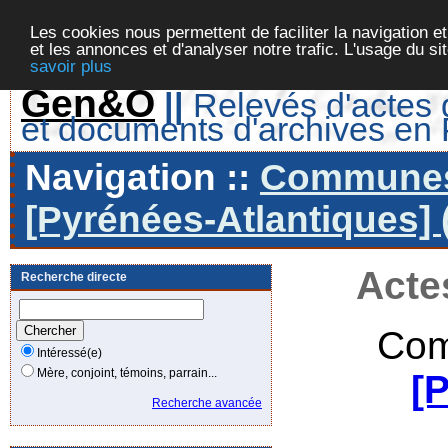
Les cookies nous permettent de faciliter la navigation et
et les annonces et d'analyser notre trafic. L'usage du s
savoir plus
Gen&O
||
Relevés d'actes d
et documents d'archives en
Navigation ::
Communes 
[Pyrénées-Atlantiques] 
Acte
Recherche directe
Com
Intéressé(e)
Mère, conjoint, témoins, parrain...
[
Recherche avancée