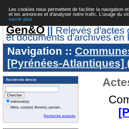
Les cookies nous permettent de faciliter la navigation et
et les annonces et d'analyser notre trafic. L'usage du s
savoir plus
Gen&O
||
Relevés d'actes d
et documents d'archives en
Navigation ::
Communes 
[Pyrénées-Atlantiques] 
Acte
Recherche directe
Com
Intéressé(e)
Mère, conjoint, témoins, parrain...
[
Recherche avancée