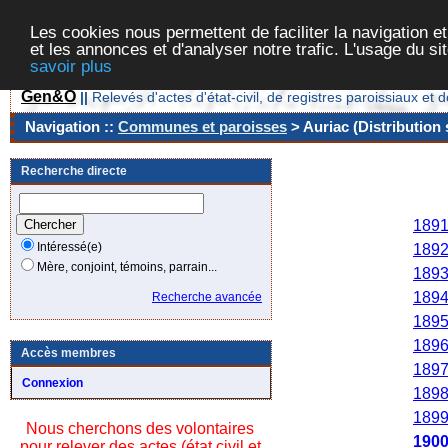
Les cookies nous permettent de faciliter la navigation et
et les annonces et d'analyser notre trafic. L'usage du s
savoir plus
Gen&O
||
Relevés d'actes d'état-civil, de registres paroissiaux 
Navigation ::
Communes et paroisses
> Auriac (Distribution 
Recherche directe
Ann
189
Intéressé(e)
189
Mère, conjoint, témoins, parrain...
189
189
Recherche avancée
189
189
Accès membres
189
Connexion
189
189
Nous cherchons des volontaires
190
pour relever des actes (état civil et