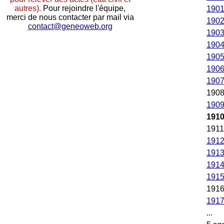
autres).
Pour rejoindre l'équipe,
190
merci de nous contacter par mail via
190
contact@geneoweb.org
190
190
190
190
190
190
190
191
1911
191
191
191
191
191
191
...