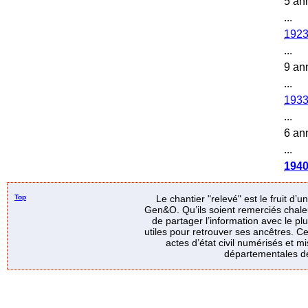
5 an
...
192
...
9 an
...
193
...
6 an
...
194
Top
Le chantier "relevé" est le fruit d’
Gen&O. Qu’ils soient remerciés chale
de partager l’information avec le p
utiles pour retrouver ses ancêtres. Ce
actes d’état civil numérisés et mi
départementales de