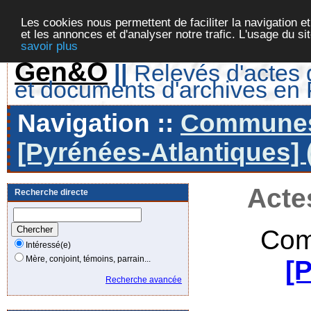
Les cookies nous permettent de faciliter la navigation et
et les annonces et d'analyser notre trafic. L'usage du s
savoir plus
Gen&O
||
Relevés d'actes d
et documents d'archives en
Navigation ::
Communes 
[Pyrénées-Atlantiques] 
Acte
Recherche directe
Com
Intéressé(e)
Mère, conjoint, témoins, parrain...
[
Recherche avancée