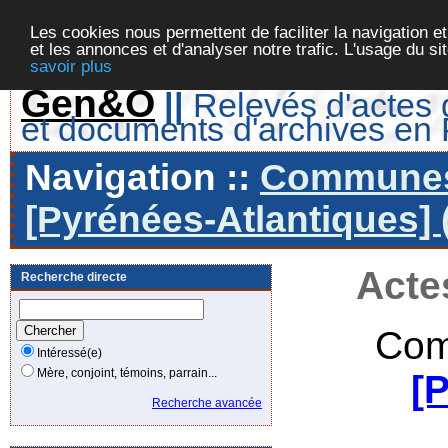
Les cookies nous permettent de faciliter la navigation et
et les annonces et d'analyser notre trafic. L'usage du s
savoir plus
Gen&O
||
Relevés d'actes d
et documents d'archives en
Navigation ::
Communes 
[Pyrénées-Atlantiques] 
Acte
Recherche directe
Com
Intéressé(e)
Mère, conjoint, témoins, parrain...
[
Recherche avancée