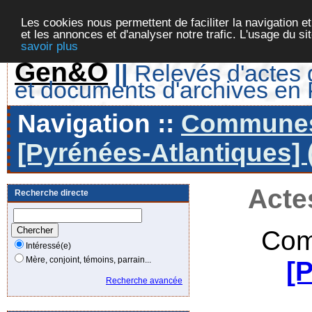
Les cookies nous permettent de faciliter la navigation et
et les annonces et d'analyser notre trafic. L'usage du s
savoir plus
Gen&O
||
Relevés d'actes d
et documents d'archives en
Navigation ::
Communes 
[Pyrénées-Atlantiques] 
Acte
Recherche directe
Com
Intéressé(e)
Mère, conjoint, témoins, parrain...
[
Recherche avancée