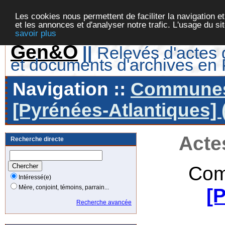
Les cookies nous permettent de faciliter la navigation et
et les annonces et d'analyser notre trafic. L'usage du s
savoir plus
Gen&O
||
Relevés d'actes d
et documents d'archives en
Navigation ::
Communes 
[Pyrénées-Atlantiques] 
Acte
Recherche directe
Com
Intéressé(e)
Mère, conjoint, témoins, parrain...
[
Recherche avancée