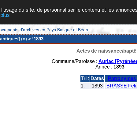
 l'usage du site, de personnaliser le contenu et les annonces
 plus
et documents d'archives en Pays Basque et Béarn
antiques] (o)
> !1893
Actes de naissance/bapt
Commune/Paroisse :
Auriac [Pyrénées
Année :
1893
Tri :
Dates
Patronymes
1.
1893
BRASSE Feli