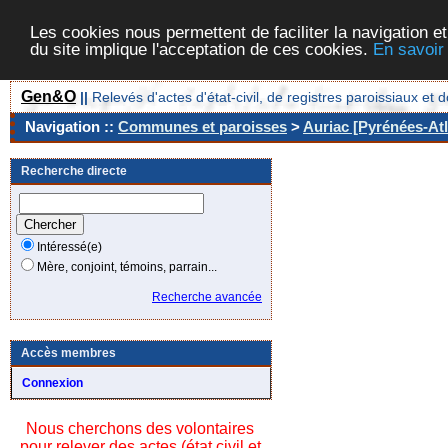
Les cookies nous permettent de faciliter la navigation et
du site implique l'acceptation de ces cookies.
En savoir
Gen&O
||
Relevés d'actes d'état-civil, de registres paroissiaux 
Navigation ::
Communes et paroisses
>
Auriac [Pyrénées-Atl
Recherche directe
Intéressé(e)
Mère, conjoint, témoins, parrain...
Recherche avancée
Accès membres
Connexion
Nous cherchons des volontaires
pour relever des actes (état civil et