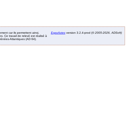
ement car ils permettent ainsi,
ExpoActes
version 3.2.4-prod (©
2005-2026, ADSoft)
. Ce travail de relevé est réalisé à
Pyrénées-Atlantiques (AD 64).