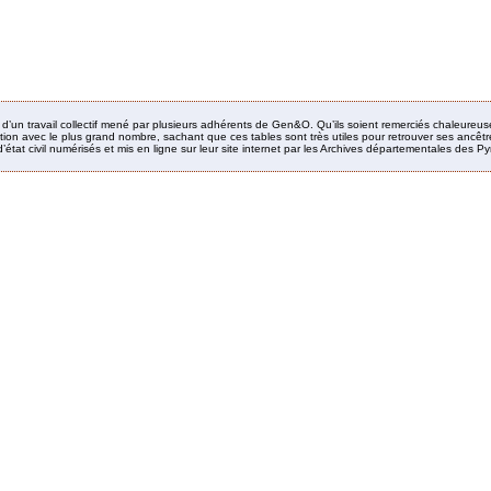
it d’un travail collectif mené par plusieurs adhérents de Gen&O. Qu’ils soient remerciés chaleureus
ion avec le plus grand nombre, sachant que ces tables sont très utiles pour retrouver ses ancêtres
’état civil numérisés et mis en ligne sur leur site internet par les Archives départementales des 