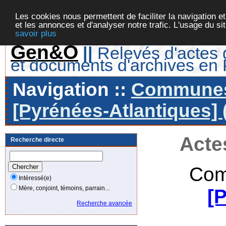
Les cookies nous permettent de faciliter la navigation et
et les annonces et d'analyser notre trafic. L'usage du s
savoir plus
Gen&O
||
Relevés d'actes d
et documents d'archives en
Navigation ::
Communes 
[Pyrénées-Atlantiques] 
Acte
Recherche directe
Com
Intéressé(e)
Mère, conjoint, témoins, parrain...
[
Recherche avancée