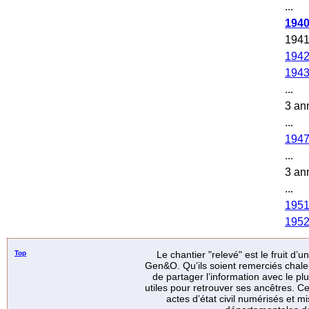
...
194
194
194
194
...
3 an
...
194
...
3 an
...
195
195
Top
Le chantier "relevé" est le fruit d’
Gen&O. Qu’ils soient remerciés chale
de partager l’information avec le p
utiles pour retrouver ses ancêtres. Ce
actes d’état civil numérisés et mi