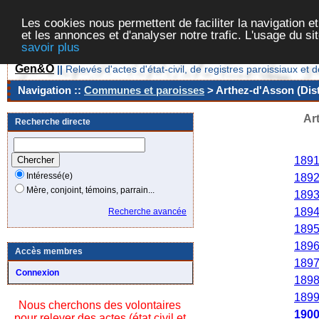
Les cookies nous permettent de faciliter la navigation et
et les annonces et d'analyser notre trafic. L'usage du s
savoir plus
Gen&O
||
Relevés d'actes d'état-civil, de registres paroissiaux 
Navigation ::
Communes et paroisses
> Arthez-d'Asson (Dist
Ar
Recherche directe
Ann
189
Intéressé(e)
189
Mère, conjoint, témoins, parrain...
189
189
Recherche avancée
189
189
Accès membres
189
Connexion
189
189
Nous cherchons des volontaires
190
pour relever des actes (état civil et