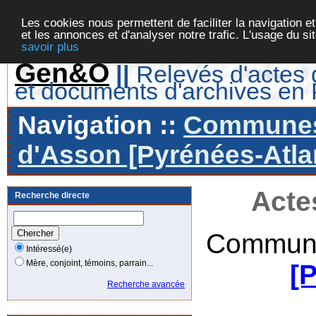
Les cookies nous permettent de faciliter la navigation et
et les annonces et d'analyser notre trafic. L'usage du s
savoir plus
Gen&O
||
Relevés d'actes d
et documents d'archives en
Navigation ::
Communes 
d'Asson [Pyrénées-Atlan
Acte
Recherche directe
Commune
Intéressé(e)
Mère, conjoint, témoins, parrain...
[
Recherche avancée