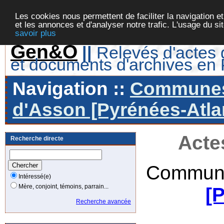
Les cookies nous permettent de faciliter la navigation et
et les annonces et d'analyser notre trafic. L'usage du s
savoir plus
Gen&O
||
Relevés d'actes d
et documents d'archives en
Navigation ::
Communes 
d'Asson [Pyrénées-Atlan
Acte
Recherche directe
Commune
Intéressé(e)
Mère, conjoint, témoins, parrain...
[
Recherche avancée