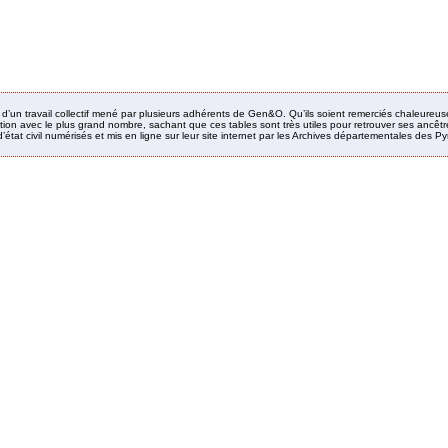
it d’un travail collectif mené par plusieurs adhérents de Gen&O. Qu’ils soient remerciés chaleureus
ion avec le plus grand nombre, sachant que ces tables sont très utiles pour retrouver ses ancêtres
’état civil numérisés et mis en ligne sur leur site internet par les Archives départementales des 