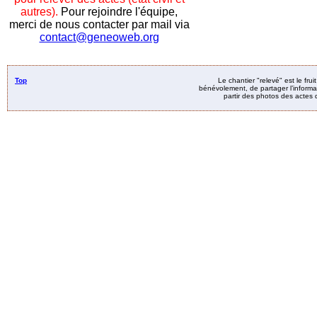
autres).
Pour rejoindre l'équipe,
merci de nous contacter par mail via
contact@geneoweb.org
Top
Le chantier "relevé" est le fru
bénévolement, de partager l’informat
partir des photos des actes d