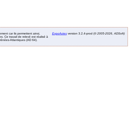
ement car ils permettent ainsi,
ExpoActes
version 3.2.4-prod (©
2005-2026, ADSoft)
. Ce travail de relevé est réalisé à
Pyrénées-Atlantiques (AD 64).