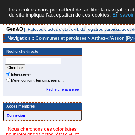
Les cookies nous permettent de faciliter la navigation et
du site implique l'acceptation de ces cookies.
En savoir
Gen&O
||
Relevés d'actes d'état-civil, de registres paroissiaux 
Navigation ::
Communes et paroisses
>
Arthez-d'Asson [Pyré
Recherche directe
Intéressé(e)
Mère, conjoint, témoins, parrain...
Recherche avancée
Accès membres
Connexion
Nous cherchons des volontaires
pour relever des actes (état civil et