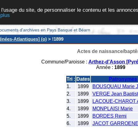
 l'usage du site, de personnaliser le contenu et les annonces
 plus
et documents d'archives en Pays Basque et Béarn
nées-Atlantiques] (o)
> !1899
Actes de naissance/bapt
Commune/Paroisse :
Arthez-d'Asson [Pyré
Année :
1899
Tri :
Dates
Patronymes
1.
1899
BOUSQUAU Marie J
2.
1899
VERGE Jean Baptis
3.
1899
LACOUE-CHAROT A
4.
1899
MONPLAISI Marie
5.
1899
BORDES Remi
6.
1899
JACOT GARROENE 