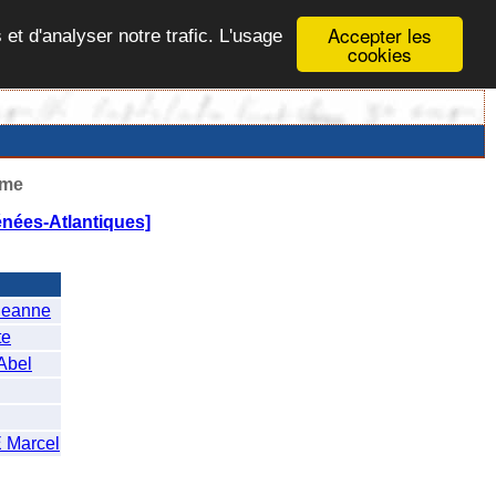
Accepter les
 et d'analyser notre trafic. L'usage
cookies
ême
nées-Atlantiques]
eanne
te
bel
Marcel