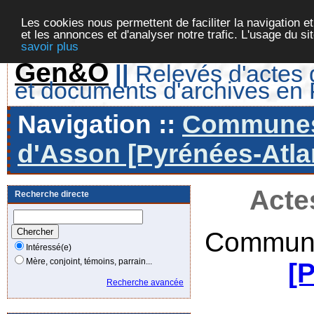
Les cookies nous permettent de faciliter la navigation et
et les annonces et d'analyser notre trafic. L'usage du s
savoir plus
Gen&O
||
Relevés d'actes d
et documents d'archives en
Navigation ::
Communes 
d'Asson [Pyrénées-Atlan
Acte
Recherche directe
Commune
Intéressé(e)
Mère, conjoint, témoins, parrain...
[
Recherche avancée