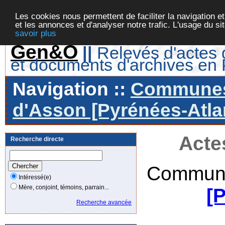
Les cookies nous permettent de faciliter la navigation et
et les annonces et d'analyser notre trafic. L'usage du s
savoir plus
Gen&O
||
Relevés d'actes d
et documents d'archives en
Navigation ::
Communes 
d'Asson [Pyrénées-Atlan
Acte
Recherche directe
Commune
Intéressé(e)
Mère, conjoint, témoins, parrain...
[
Recherche avancée