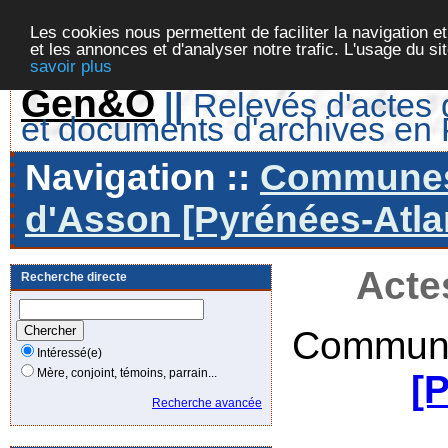
Les cookies nous permettent de faciliter la navigation et
et les annonces et d'analyser notre trafic. L'usage du s
savoir plus
Gen&O
||
Relevés d'actes d
et documents d'archives en
Navigation ::
Communes 
d'Asson [Pyrénées-Atlan
Acte
Recherche directe
Commune
Intéressé(e)
Mère, conjoint, témoins, parrain...
[
Recherche avancée