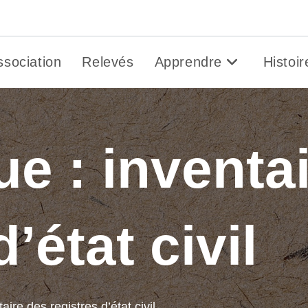
Gen&O
ssociation
Relevés
Apprendre
Histoir
ue : inventa
’état civil
aire des registres d’état civil