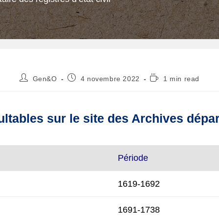
Auteur/autrice
Publication
Temps
Gen&O
4 novembre 2022
1 min read
de
publiée :
de
la
lecture :
publication :
ltables sur le site des Archives dépa
Période
1619-1692
1691-1738