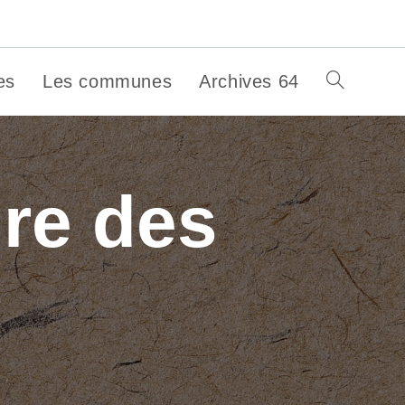
es
Les communes
Archives 64
Toggle
website
ire des
search