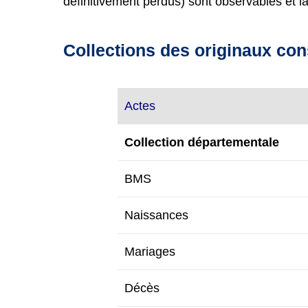
définitivement perdus) sont observables et l
Collections des originaux co
Actes
Collection départementale
BMS
Naissances
Mariages
Décès