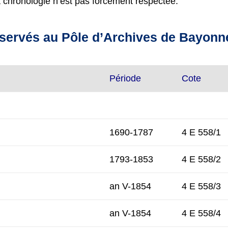
a chronologie n’est pas forcément respectée.
nservés au Pôle d’Archives de Bayonn
Période
Cote
1690-1787
4 E 558/1
1793-1853
4 E 558/2
an V-1854
4 E 558/3
an V-1854
4 E 558/4