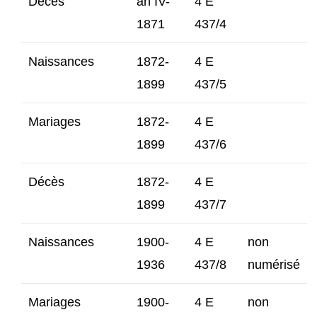
Décès
an IV-
4 E
1871
437/4
Naissances
1872-
4 E
1899
437/5
Mariages
1872-
4 E
1899
437/6
Décès
1872-
4 E
1899
437/7
Naissances
1900-
4 E
non
1936
437/8
numérisé
Mariages
1900-
4 E
non