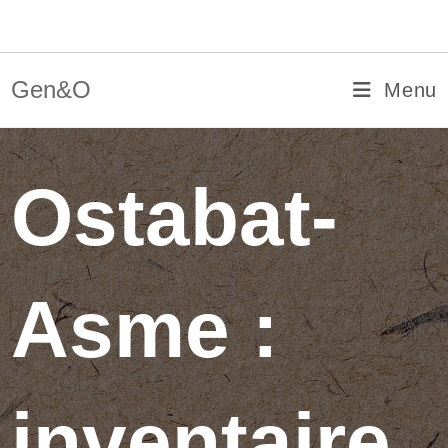
Skip
Gen&O
to
content
Gen&O
Menu
Ostabat-
Asme :
inventaire