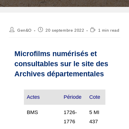
Auteur/autrice
Publication
Temps
Gen&O
20 septembre 2022
1 min read
de
publiée :
de
la
lecture :
publication :
Microfilms numérisés et
consultables sur le site des
Archives départementales
Actes
Période
Cote
BMS
1726-
5 MI
1776
437