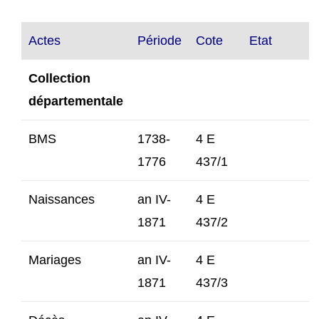
Actes
Période
Cote
Etat
Collection
départementale
BMS
1738-
4 E
1776
437/1
Naissances
an IV-
4 E
1871
437/2
Mariages
an IV-
4 E
1871
437/3