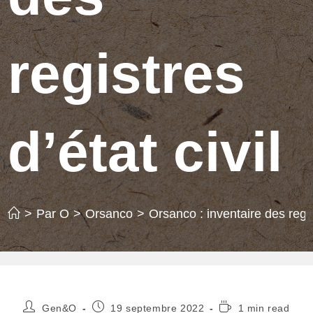
registres
d’état civil
>
Par O
>
Orsanco
>
Orsanco : inventaire des regist
Auteur/autrice
Publication
Temps
Gen&O
19 septembre 2022
1 min read