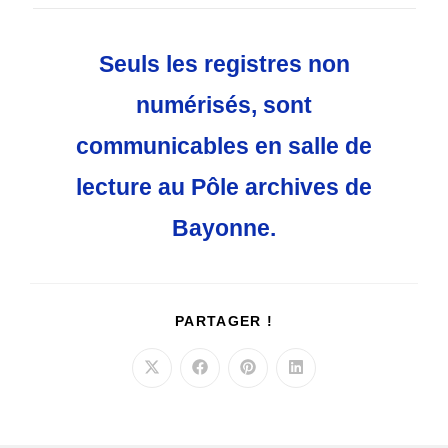
Seuls
les registres non
numérisés, sont
communicables en salle de
lecture au Pôle archives de
Bayonne.
PARTAGER
PARTAGER !
CE
CONTENU
Ouvrir
Ouvrir
Ouvrir
Ouvrir
dans
dans
dans
dans
une
une
une
une
autre
autre
autre
autre
fenêtre
fenêtre
fenêtre
fenêtre