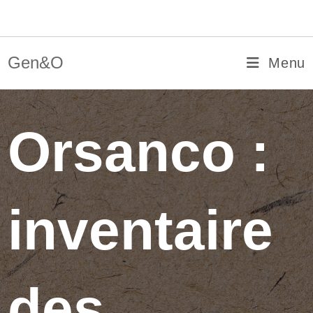
Skip
Gen&O
to
content
Gen&O
Menu
Orsanco :
inventaire
des