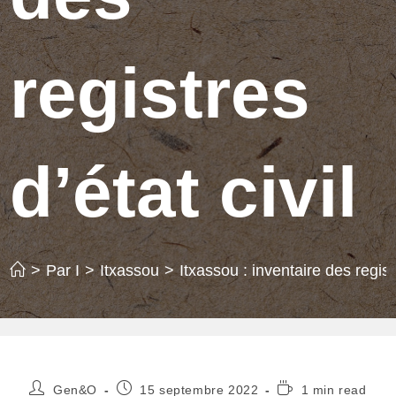
registres
d’état civil
>
Par I
>
Itxassou
>
Itxassou : inventaire des registr
Auteur/autrice
Publication
Temps
Gen&O
15 septembre 2022
1 min read