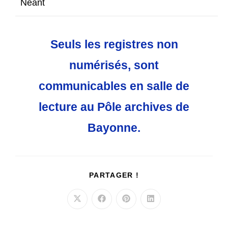
Néant
Seuls
les registres non
numérisés, sont
communicables en salle de
lecture au Pôle archives de
Bayonne.
PARTAGER
PARTAGER !
CE
CONTENU
Ouvrir
Ouvrir
Ouvrir
Ouvrir
dans
dans
dans
dans
une
une
une
une
autre
autre
autre
autre