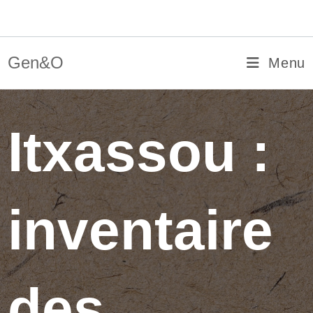
Skip
Gen&O
to
content
Gen&O
Menu
Itxassou :
inventaire
des