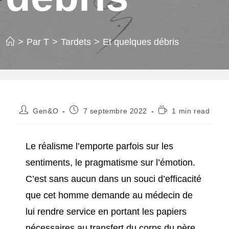
>
Par T
>
Tardets
>
Et quelques débris
Auteur/autrice
Publication
Temps
Gen&O
7 septembre 2022
1 min read
de
publiée :
de
la
lecture :
publication :
Le réalisme l’emporte parfois sur les
sentiments, le pragmatisme sur l’émotion.
C’est sans aucun dans un souci d’efficacité
que cet homme demande au médecin de
lui rendre service en portant les papiers
nécessaires au transfert du corps du père