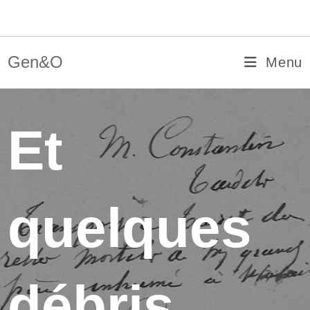
Skip
Gen&O
to
content
Gen&O
Menu
Et
quelques
débris