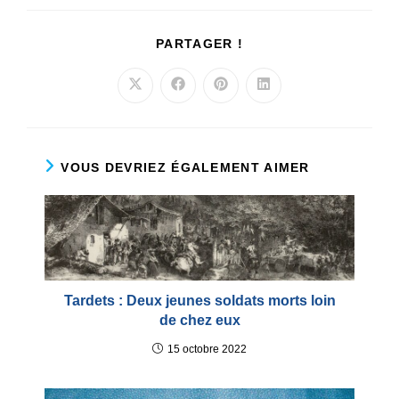
PARTAGER
PARTAGER !
CE
CONTENU
Ouvrir
Ouvrir
Ouvrir
Ouvrir
dans
dans
dans
dans
une
une
une
une
autre
autre
autre
autre
fenêtre
fenêtre
fenêtre
fenêtre
VOUS DEVRIEZ ÉGALEMENT AIMER
Tardets : Deux jeunes soldats morts loin
de chez eux
15 octobre 2022